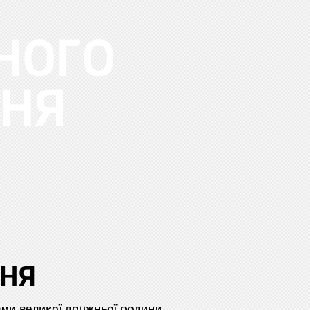
ЧНОГО
ННЯ
ННЯ
нами великої дружньої родини.