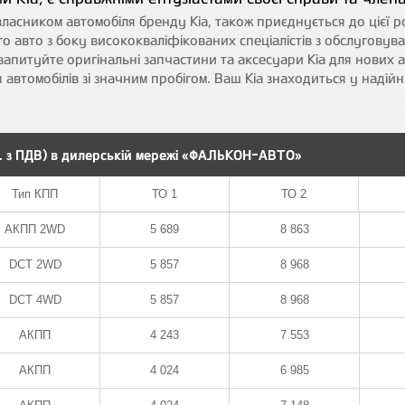
 власником автомобіля бренду Kia, також приєднується до цієї 
о авто з боку висококваліфікованих спеціалістів з обслуговува
запитуйте оригінальні запчастини та аксесуари Kia для нових 
ля автомобілів зі значним пробігом. Ваш Kia знаходиться у надій
н. з ПДВ) в дилерській мережі «ФАЛЬКОН-АВТО»
Тип КПП
Тип КПП
ТО 1
ТО 1
ТО 2
ТО 2
АКПП 2WD
5 689
8 863
DCT 2WD
5 857
8 968
DCT 4WD
5 857
8 968
АКПП
4 243
7 553
АКПП
4 024
6 985