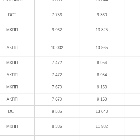
DCT
7 756
9 360
МКПП
9 962
13 825
АКПП
10 002
13 865
МКПП
7 472
8 954
АКПП
7 472
8 954
МКПП
7 670
9 153
АКПП
7 670
9 153
DCT
9 535
13 640
МКПП
8 336
11 982