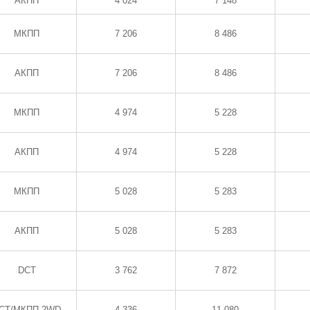
АКПП
4 024
7 148
МКПП
7 206
8 486
АКПП
7 206
8 486
МКПП
4 974
5 228
АКПП
4 974
5 228
МКПП
5 028
5 283
АКПП
5 028
5 283
DCT
3 762
7 872
CT/МКПП 2WD
4 336
11 080