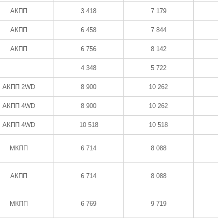
АКПП
3 418
7 179
АКПП
6 458
7 844
АКПП
6 756
8 142
4 348
5 722
АКПП 2WD
8 900
10 262
АКПП 4WD
8 900
10 262
АКПП 4WD
10 518
10 518
МКПП
6 714
8 088
АКПП
6 714
8 088
МКПП
6 769
9 719