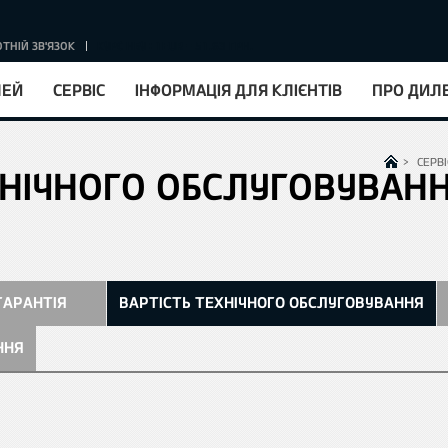
ТНІЙ ЗВ'ЯЗОК
КУРС НБУ : 1EUR = 51.63 ГРН.
ЛЕЙ
СЕРВІС
ІНФОРМАЦІЯ ДЛЯ КЛІЄНТІВ
ПРО ДИЛ
>
СЕРВІ
ХНІЧНОГО ОБСЛУГОВУВАН
ГАРАНТІЯ
ВАРТІСТЬ ТЕХНІЧНОГО ОБСЛУГОВУВАННЯ
ННЯ