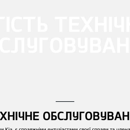
ІСТЬ ТЕХНІ
СЛУГОВУВА
ХНІЧНЕ ОБСЛУГОВУВА
ми Kia, є справжніми ентузіастами своєї справи та чле